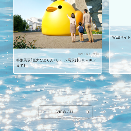
WEBサイ
2026.06.12 更新
特別展示「巨大ぴよりんバルーン展示」【6/18～9/17
まで】
VIEW ALL